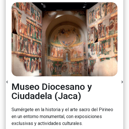
Museo Diocesano y
S
Ciudadela (Jaca)
L
d
Sumérgete en la historia y el arte sacro del Pirineo
en un entorno monumental, con exposiciones
Un
exclusivas y actividades culturales.
in