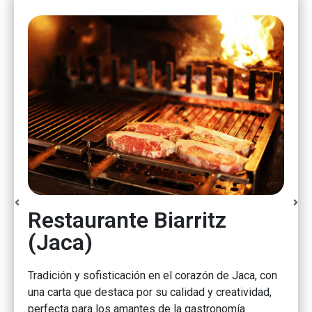
Restaurante Biarritz
L
(Jaca)
(
o.
Tradición y sofisticación en el corazón de Jaca, con
Re
ido
una carta que destaca por su calidad y creatividad,
lo
perfecta para los amantes de la gastronomía
rús