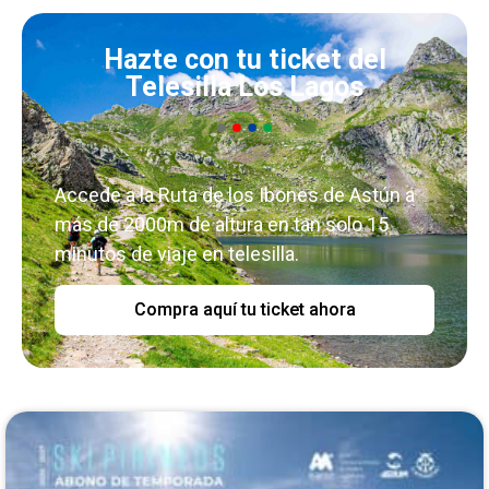
Hazte con tu ticket del
Telesilla Los Lagos
Accede a la Ruta de los Ibones de Astún a
más de 2000m de altura en tan solo 15
minutos de viaje en telesilla.
Compra aquí tu ticket ahora