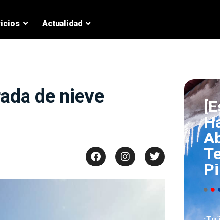
icios
Actualidad
ada de nieve
[E
Ha
A
T
Pi
¡Tu 