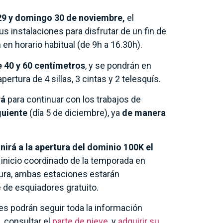
29 y domingo
30 de noviembre,
el
s instalaciones para disfrutar de un fin de
en horario habitual (de 9h a 16.30h).
 40 y 60 centímetros
, y se pondrán en
 apertura de 4 sillas, 3 cintas y 2 telesquís.
rá
para continuar con los trabajos de
iguiente
(día 5 de diciembre), ya
de manera
irá a la apertura del dominio 100K el
l inicio coordinado de la temporada en
tura, ambas estaciones estarán
 de esquiadores gratuito.
res podrán seguir toda la información
s
, consultar el
parte de nieve
, y
adquirir su