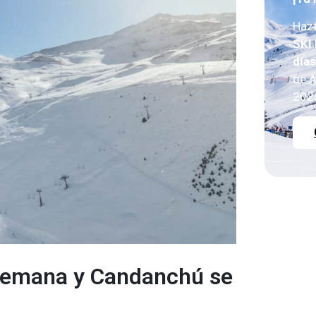
Haz
SKI
día
de A
202
 semana y Candanchú se