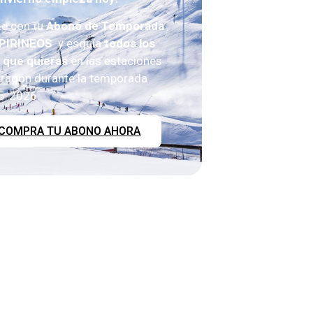
te con tu
Abono de Temporada
 PIRINEOS
y esquía
todos los
s que quieras
en las estaciones
ragón durante la temporada
5-2026.
COMPRA TU ABONO AHORA