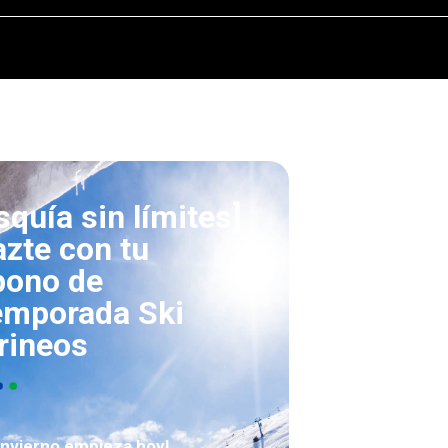
squía sin límites]
zte con tu
bono de
emporada Ski
rineos
invierno empieza hoy!