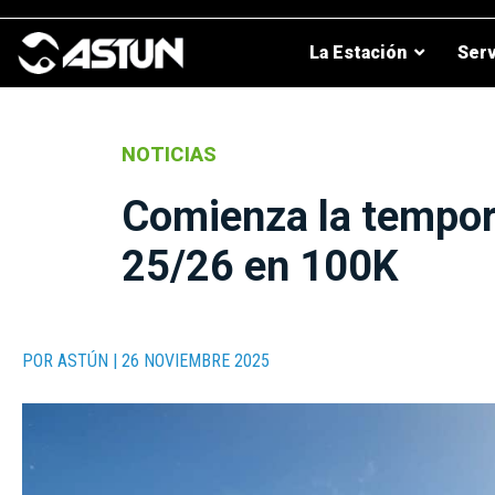
La Estación
Serv
Astún
en
NOTICIAS
verano
Comienza la tempor
25/26 en 100K
POR ASTÚN | 26 NOVIEMBRE 2025