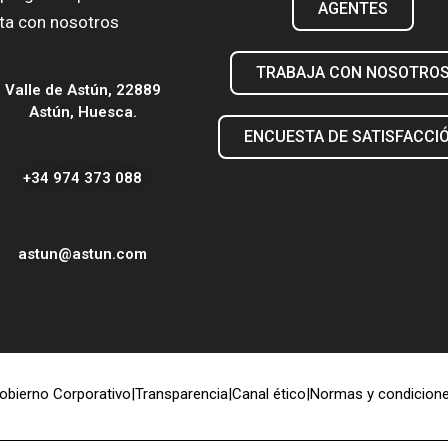
AGENTES
ta con nosotros
TRABAJA CON NOSOTRO
Valle de Astún, 22889
Astún, Huesca.
ENCUESTA DE SATISFACCI
+34 974 373 088
astun@astun.com
obierno Corporativo
|
Transparencia
|
Canal ético
|
Normas y condicione